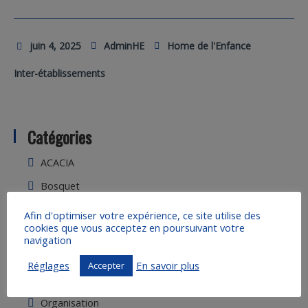
juin 4, 2025
AdminHE
Home de l'Enfance
Inter-établissements
Catégories
ACACIA
Bosquet
DAAD
Afin d'optimiser votre expérience, ce site utilise des
cookies que vous acceptez en poursuivant votre
Home de l'Enfance
navigation
Inter-établissements
Réglages
En savoir plus
Accepter
Maison Jacques Sevin
Organisation