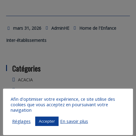
mars 31, 2026
AdminHE
Home de l'Enfance
Inter-établissements
Catégories
ACACIA
Bosquet
Afin d'optimiser votre expérience, ce site utilise des
DAAD
cookies que vous acceptez en poursuivant votre
navigation
Home de l'Enfance
Réglages
Inter-établissements
En savoir plus
Accepter
Maison Jacques Sevin