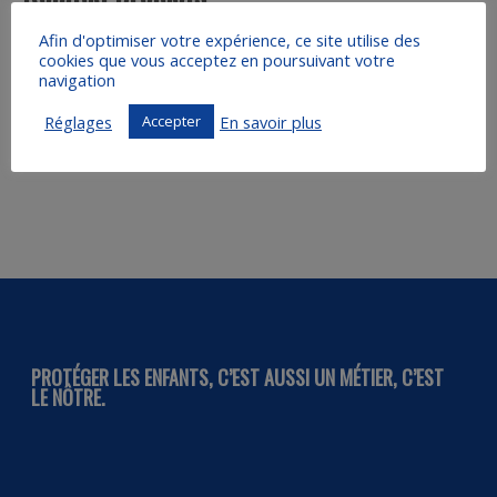
Afin d'optimiser votre expérience, ce site utilise des
cookies que vous acceptez en poursuivant votre
navigation
Réglages
En savoir plus
Accepter
PROTÉGER LES ENFANTS, C’EST AUSSI UN MÉTIER, C’EST
LE NÔTRE.