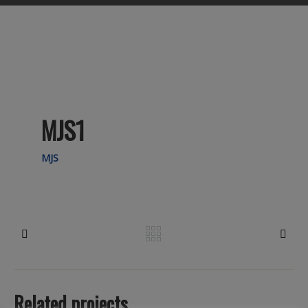
MJS1
MJS
PREV
NEX
Related projects