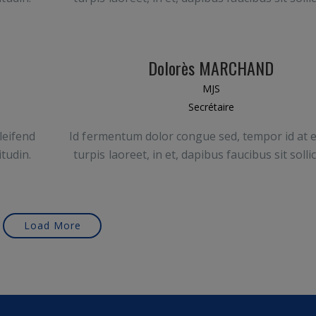
Dolorès MARCHAND
MJS
Secrétaire
leifend
Id fermentum dolor congue sed, tempor id at e
itudin.
turpis laoreet, in et, dapibus faucibus sit sollic
Load More