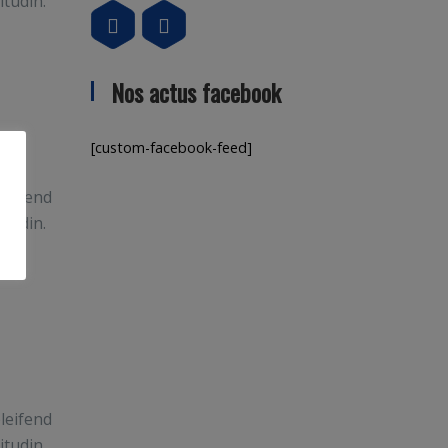
itudin.
Nos actus facebook
[custom-facebook-feed]
leifend
itudin.
leifend
itudin.