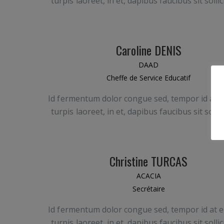
turpis laoreet, in et, dapibus faucibus sit sollic
Caroline DENIS
DAAD
Cheffe de Service Educatif
Id fermentum dolor congue sed, tempor id at e
turpis laoreet, in et, dapibus faucibus sit sollic
Christine TURCAS
ACACIA
Secrétaire
Id fermentum dolor congue sed, tempor id at e
turpis laoreet, in et, dapibus faucibus sit sollic